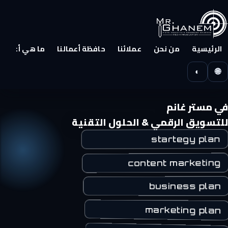
الرئيسية
من نحن
عملائنا
حافظة أعمالنا
ما هي أعمالنا
◐
🌐
في مستر غانم
للتسويق الرقمي & الحلول التقنية
startegy plan
content marketing
business plan
marketing plan